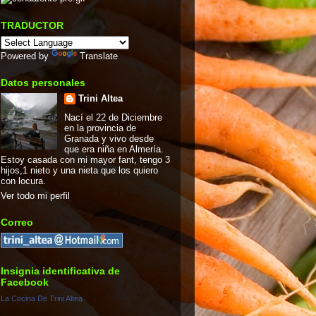
TRADUCTOR
Powered by
Translate
Datos personales
Trini Altea
Nací el 22 de Diciembre
en la provincia de
Granada y vivo desde
que era niña en Almería.
Estoy casada con mi mayor fant, tengo 3
hijos,1 nieto y una nieta que los quiero
con locura.
Ver todo mi perfil
Correo
Insignia identificativa de
Facebook
La Cocina De Trini Altea